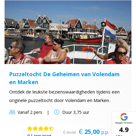
Puzzeltocht De Geheimen van Volendam
en Marken
Ontdek de leukste bezienswaardigheden tijdens een
originele puzzeltocht door Volendam en Marken.
Vanaf
2 pers
Duur
3,75 uur
Google reviews
4.9
25,00
p.p.
35,00
9,1 zeer goed