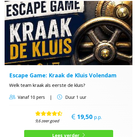
Escape Game: Kraak de Kluis Volendam
Welk team kraak als eerste de kluis?
Vanaf
10 pers
Duur
1 uur
19,50
p.p.
9,6 zeer goed
Lees verder