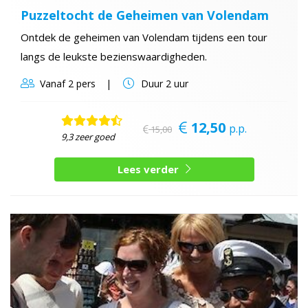
Puzzeltocht de Geheimen van Volendam
Ontdek de geheimen van Volendam tijdens een tour
langs de leukste bezienswaardigheden.
Vanaf
2 pers
Duur
2 uur
12,50
p.p.
15,00
9,3 zeer goed
Lees verder