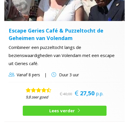
Escape Geries Café & Puzzeltocht de
Geheimen van Volendam
Combineer een puzzeltocht langs de
bezienswaardigheden van Volendam met een escape
uit Geries café.
Vanaf
8 pers
Duur
3 uur
27,50
p.p.
40,00
9,8 zeer goed
Lees verder