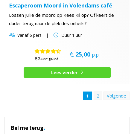
Escaperoom Moord in Volendams café
Lossen jullie de moord op Kees Kil op? Of keert de
dader terug naar de plek des onheils?
Vanaf
6 pers
Duur
1 uur
25,00
p.p.
9,0 zeer goed
Lees verder
1
2
Volgende
.
Bel me terug