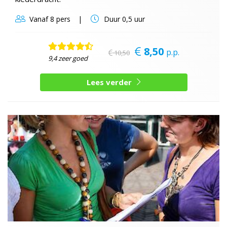
Vanaf
8 pers
Duur
0,5 uur
8,50
p.p.
10,50
9,4 zeer goed
Lees verder