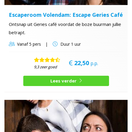
Escaperoom Volendam: Escape Geries Café
Ontsnap uit Geries café voordat de boze buurman jullie
betrapt.
Vanaf
5 pers
Duur
1 uur
22,50
p.p.
9,3 zeer goed
Lees verder