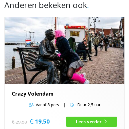
Anderen bekeken ook
.
Crazy Volendam
Vanaf
8 pers
Duur
2,5 uur
19,50
Lees verder
29,50