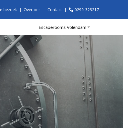
je bezoek
Over ons
Contact
0299-323217
Escaperooms Volendam