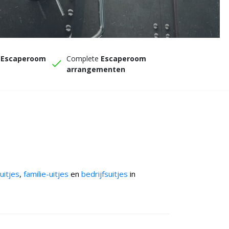
e
Escaperoom
Complete
Escaperoom
m
arrangementen
uitjes
,
familie-uitjes
en
bedrijfsuitjes
in